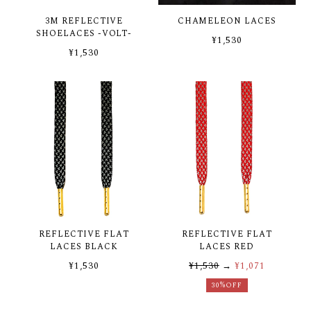
3M REFLECTIVE
CHAMELEON LACES
SHOELACES -VOLT-
¥1,530
¥1,530
REFLECTIVE FLAT
REFLECTIVE FLAT
LACES BLACK
LACES RED
¥1,530
¥1,530
→
¥1,071
30%OFF