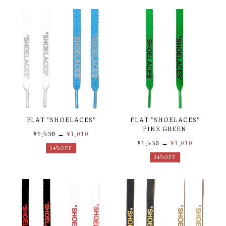
FLAT "SHOELACES"
FLAT "SHOELACES"
PINE GREEN
¥1,530
→
¥1,010
¥1,530
→
¥1,010
34%OFF
34%OFF