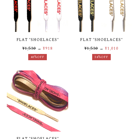
FLAT "SHOELACES"
FLAT "SHOELACES"
¥1,530
→
¥918
¥1,530
→
¥1,010
40%OFF
34%OFF
FLAT "SHOELACES"