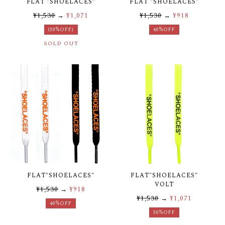
FLAT "SHOELACES"
FLAT "SHOELACES"
¥1,530
→
¥1,071
¥1,530
→
¥918
(30%OFF)
40%OFF
SOLD OUT
FLAT"SHOELACES"
FLAT"SHOELACES"
VOLT
¥1,530
→
¥918
¥1,530
→
¥1,071
40%OFF
30%OFF