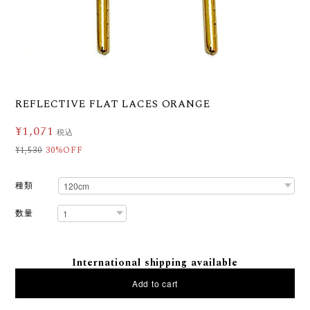
REFLECTIVE FLAT LACES ORANGE
¥1,071
税込
¥1,530
30%OFF
種類
数量
International shipping available
Add to cart