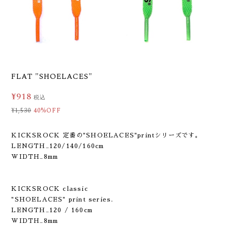
FLAT "SHOELACES"
¥918
税込
¥1,530
40%OFF
KICKSROCK 定番の"SHOELACES"printシリーズです。
LENGTH_120/140/160cm
WIDTH_8mm
KICKSROCK classic
"SHOELACES" print series.
LENGTH_120 / 160cm
WIDTH_8mm