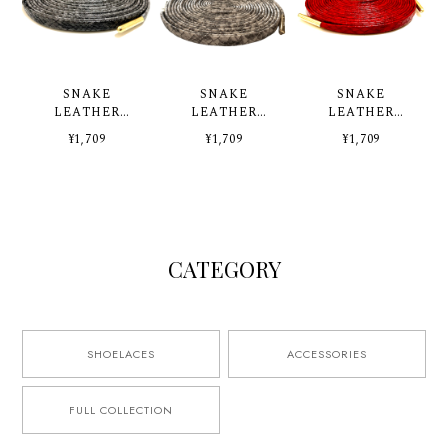
SNAKE
SNAKE
SNAKE
LEATHER
LEATHER
LEATHER
SHOELACES
SHOELACES
SHOELACES
¥1,709
¥1,709
¥1,709
【BLACK】
【WHITE】
【RED】
CATEGORY
SHOELACES
ACCESSORIES
FULL COLLECTION