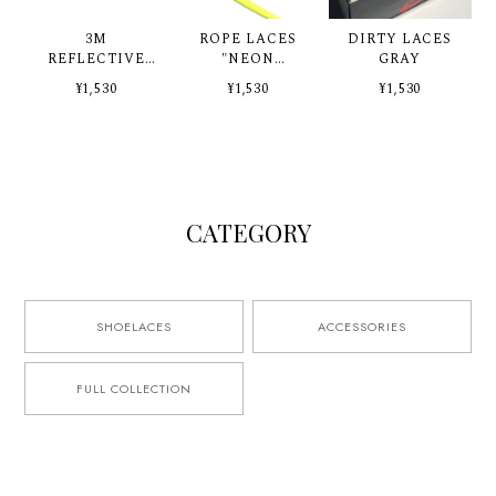
3M
ROPE LACES
DIRTY LACES
REFLECTIVE
"NEON
GRAY
SHOELACES -
YELLOW"
¥1,530
¥1,530
¥1,530
VOLT-
silvertip
CATEGORY
SHOELACES
ACCESSORIES
FULL COLLECTION