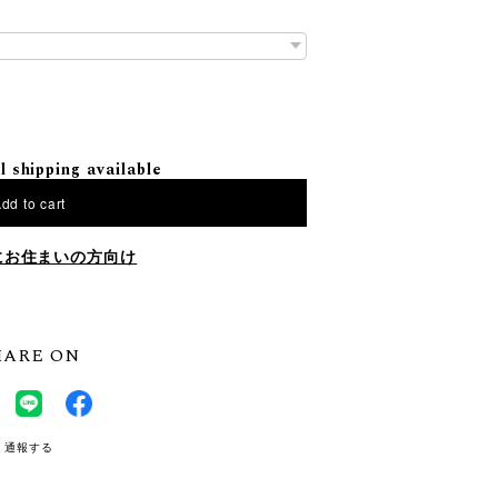
l shipping available
dd to cart
にお住まいの方向け
HARE ON
通報する