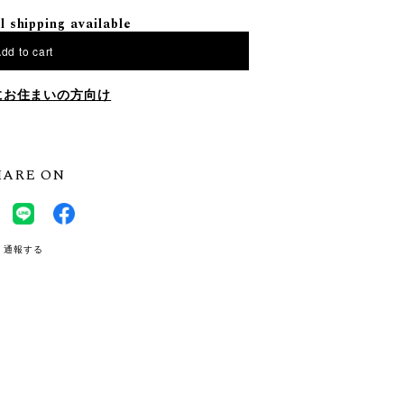
l shipping available
dd to cart
にお住まいの方向け
HARE ON
通報する