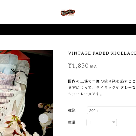
VINTAGE FADED SHOELACE
¥1,850
税込
国内の工場で二度の絞り染を施すこ
見方によって、ライラックやグレー
シューレースです。
種類
数量