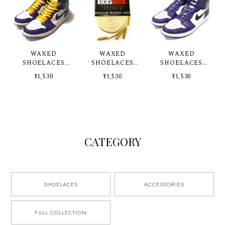
WAXED
WAXED
WAXED
SHOELACES
SHOELACES
SHOELACES
"YELLOW"
CREAM
COURT
¥1,530
¥1,530
¥1,530
PURPLE
CATEGORY
SHOELACES
ACCESSORIES
FULL COLLECTION