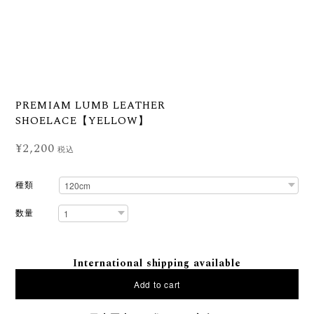
PREMIAM LUMB LEATHER
SHOELACE【YELLOW】
¥2,200
税込
種類
数量
International shipping available
Add to cart