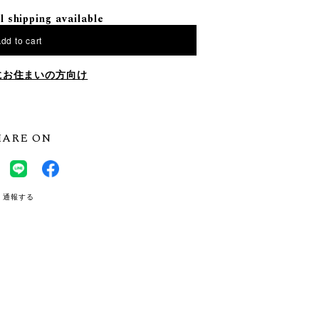
l shipping available
dd to cart
にお住まいの方向け
HARE ON
通報する