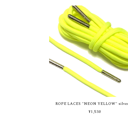
ROPE LACES "NEON YELLOW" silver
¥1,530