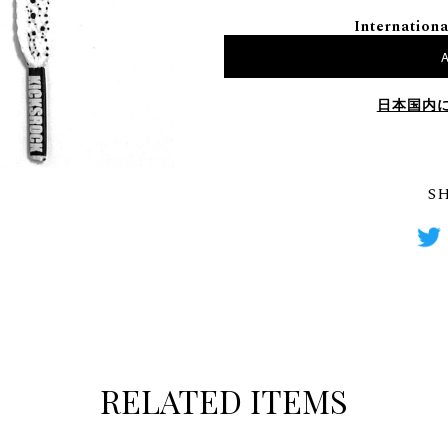
Internationa
A
日本国内
S
RELATED ITEMS