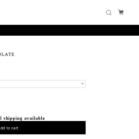
OLATE
l shipping available
dd to cart