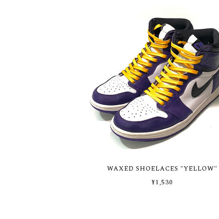
WAXED SHOELACES "YELLOW"
¥1,530