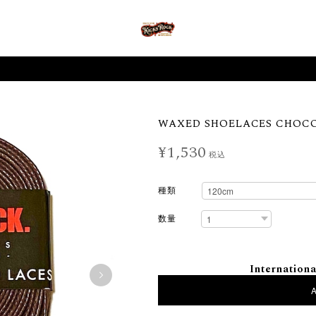
WAXED SHOELACES CHOC
¥1,530
税込
種類
数量
Internationa
A