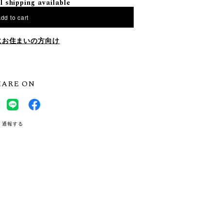
l shipping available
dd to cart
にお住まいの方向け
HARE ON
通報する