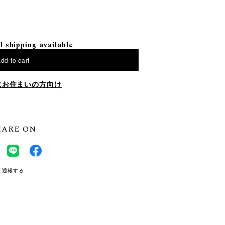
l shipping available
dd to cart
にお住まいの方向け
HARE ON
通報する