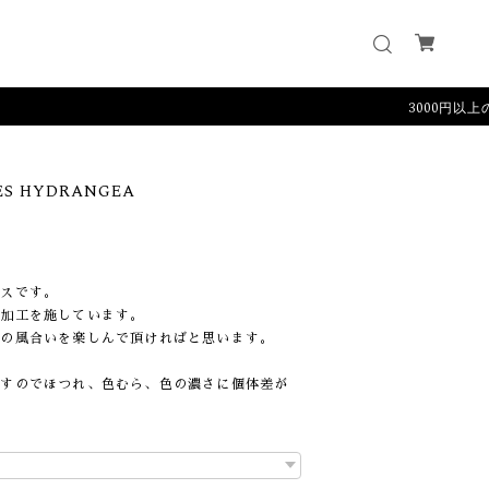
3000円以上のご購
ES HYDRANGEA
ースです。
グ加工を施しています。
化の風合いを楽しんで頂ければと思います。
ですのでほつれ、色むら、色の濃さに個体差が