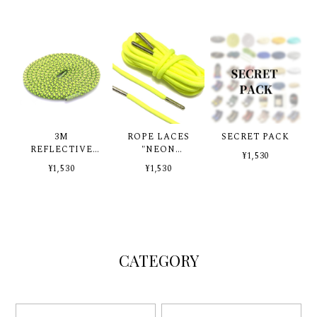
3M
ROPE LACES
SECRET PACK
REFLECTIVE
"NEON
¥1,530
SHOELACES -
YELLOW"
¥1,530
¥1,530
VOLT-
silvertip
CATEGORY