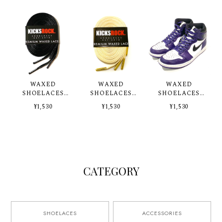
WAXED
WAXED
WAXED
SHOELACES
SHOELACES
SHOELACES
BLACK / LOGO
CREAM
COURT
¥1,530
¥1,530
¥1,530
TIP
PURPLE
CATEGORY
SHOELACES
ACCESSORIES