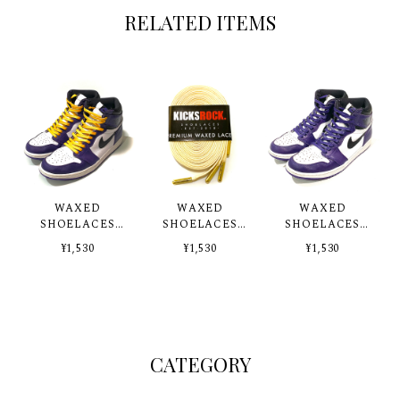
RELATED ITEMS
WAXED
WAXED
WAXED
SHOELACES
SHOELACES
SHOELACES
"YELLOW"
CREAM
COURT
¥1,530
¥1,530
¥1,530
PURPLE
CATEGORY